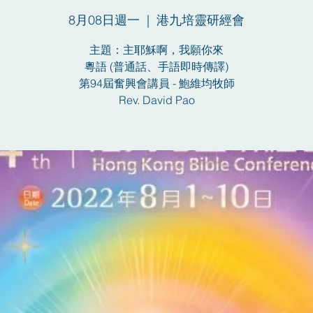
8月08日週一
  |  
港九培靈研經會
主題：主耶穌啊，我願你來
粵語 (普通話、手語即時傳譯)
第94屆奮興會講員 - 鮑維均牧師
Rev. David Pao