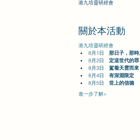
港九培靈研經會
關於本活動
港九培靈研經會
8月1日    
那日子，那時辰  
8月2日    
定這世代的罪     
8月3日    
駕着天雲而來     
8月4日    
有深淵限定        
8月5日    
世上的信德        
進一步了解>