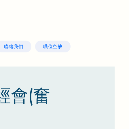
聯絡我們
職位空缺
經會(奮