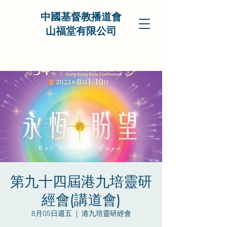
中國基督教播道會
山福堂有限公司
第九十四屆港九培靈研
經會(講道會)
8月05日週五
  |  
港九培靈研經會