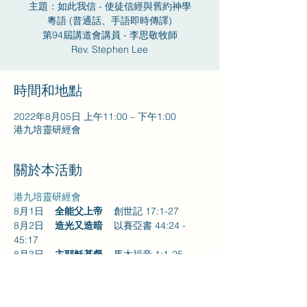
主題：如此我信 - 使徒信經與舊約神學
粵語 (普通話、手語即時傳譯)
第94屆講道會講員 - 李思敬牧師
Rev. Stephen Lee
時間和地點
2022年8月05日 上午11:00 – 下午1:00
港九培靈研經會
關於本活動
港九培靈研經會
8月1日    
全能父上帝    
創世記 17:1-27
8月2日    
造光又造暗    
以賽亞書 44:24 - 
45:17
8月3日    
主耶穌基督    
馬太福音 1:1-25
8月4日    
童女和巡撫   
撒母耳記上 1:1-28
8月5日    
而且埋葬了   
約拿書 1:17 – 2:10
進一步了解>