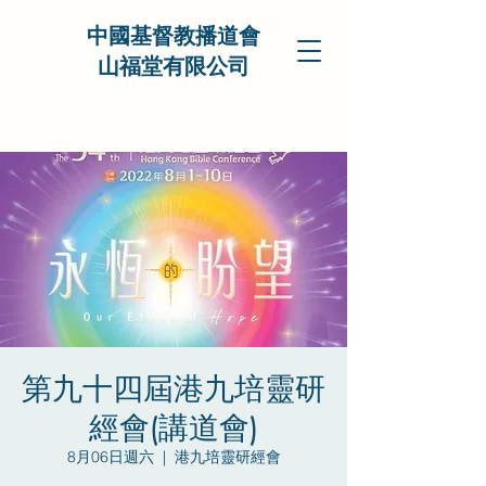
中國基督教播道會
山福堂有限公司
第九十四屆港九培靈研
經會(講道會)
8月06日週六
  |  
港九培靈研經會