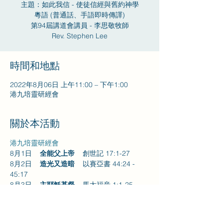
主題：如此我信 - 使徒信經與舊約神學
粵語 (普通話、手語即時傳譯)
第94屆講道會講員 - 李思敬牧師
Rev. Stephen Lee
時間和地點
2022年8月06日 上午11:00 – 下午1:00
港九培靈研經會
關於本活動
港九培靈研經會
8月1日    
全能父上帝    
創世記 17:1-27
8月2日    
造光又造暗    
以賽亞書 44:24 - 
45:17
8月3日    
主耶穌基督    
馬太福音 1:1-25
8月4日    
童女和巡撫   
撒母耳記上 1:1-28
8月5日    
而且埋葬了   
約拿書 1:17 – 2:10
進一步了解>