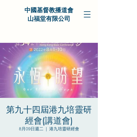
中國基督教播道會
山福堂有限公司
第九十四屆港九培靈研
經會(講道會)
8月09日週二
  |  
港九培靈研經會