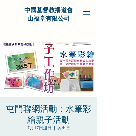
中國基督教播道會
山福堂有限公司
屯門聯網活動：水筆彩
繪親子活動
7月17日週日
  |  
興田堂