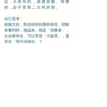
話 ，凡 有 耳 的 ， 就 應 當 聽 。 得 勝 
的 ，必 不 受 第 二 次 死 的 害 。
自己思考：
跟隨主的，對信仰的回應和表現，耶穌
來審判時，祂認為：我是「得勝者」，
生命册有名，可以享受「大筵席」，還
是說「我不認識你」？
羅旭生牧師隨筆
留言
撰寫留言......
返回首頁