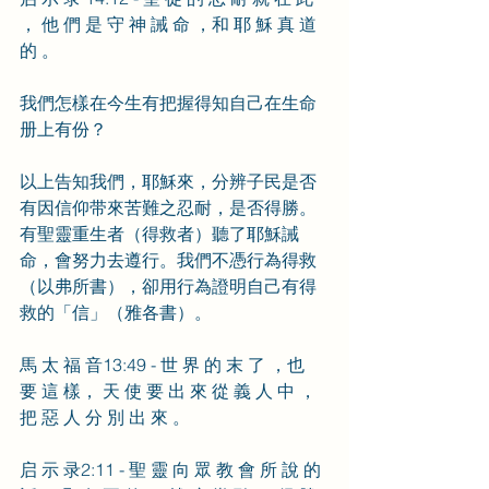
， 他 們 是 守 神 誡 命 ，和 耶 穌 真 道 
的 。
我們怎樣在今生有把握得知自己在生命
册上有份？
以上告知我們，耶穌來，分辨子民是否
有因信仰带來苦難之忍耐，是否得勝。
有聖靈重生者（得救者）聽了耶穌誡
命，會努力去遵行。我們不憑行為得救
（以弗所書），卻用行為證明自己有得
救的「信」（雅各書）。
馬 太 福 音13:49 - 世 界 的 末 了 ，也 
要 這 樣， 天 使 要 出 來 從 義 人 中 ， 
把 惡 人 分 別 出 來 。
启 示 录2:11 - 聖 靈 向 眾 教 會 所 說 的 